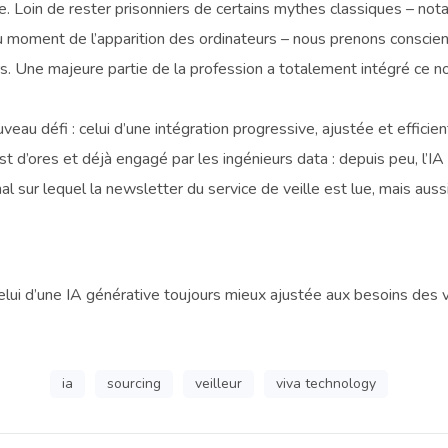
e. Loin de rester prisonniers de certains mythes classiques – n
oment de l’apparition des ordinateurs – nous prenons conscience 
s. Une majeure partie de la profession a totalement intégré ce no
eau défi : celui d’une intégration progressive, ajustée et efficiente
est d’ores et déjà engagé par les ingénieurs data : depuis peu, l
nal sur lequel la newsletter du service de veille est lue, mais auss
elui d’une IA générative toujours mieux ajustée aux besoins des v
ia
sourcing
veilleur
viva technology