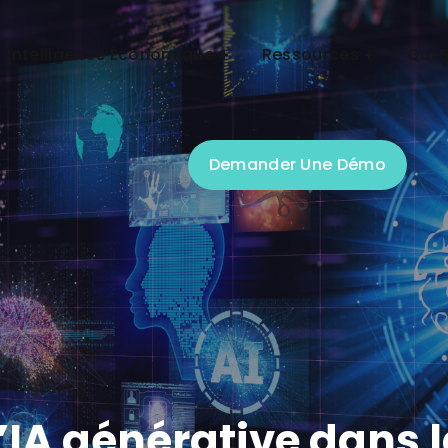
Demander Une Démo
Intelligence Économique
Ressources
Qui 
Demander Une Démo
’IA générative dans la