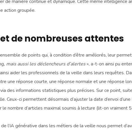
ler de manière continue et dynamique. Cette même intelligence arti
une action groupée.
, et de nombreuses attentes
ensemble de points qui, à condition d’être améliorés, leur permett
ng
, mais aussi les déclencheurs d’alertes
», a-t-on ainsi pu en
nsi aider les professionnels de la veille dans leurs requêtes. Da
ntre une réponse courte, une réponse normale et une réponse long
r via des informations statistiques plus précises. Sur ce point, suit
le. Ceux-ci permettent désormais d’ajuster la date d’envoi d’une le
nir le nombre d’articles maximal soumis à lecture (lit-on vraiment
t de l’IA générative dans les métiers de la veille nous permet d’