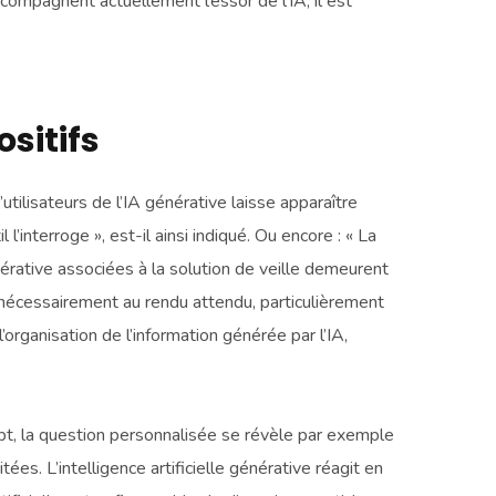
compagnent actuellement l’essor de l’IA, il est
ositifs
ilisateurs de l’IA générative laisse apparaître
l’interroge », est-il ainsi indiqué. Ou encore : « La
énérative associées à la solution de veille demeurent
 nécessairement au rendu attendu, particulièrement
’organisation de l’information générée par l’IA,
pt, la question personnalisée se révèle par exemple
tées. L’intelligence artificielle générative réagit en