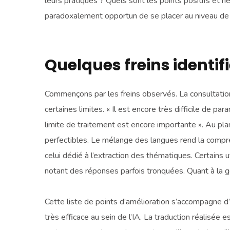
leurs pratiques ? Quels sont les points positifs et 
paradoxalement opportun de se placer au niveau de 
Quelques freins identifi
Commençons par les freins observés. La consultation
certaines limites. « Il est encore très difficile de par
limite de traitement est encore importante ». Au plan 
perfectibles. Le mélange des langues rend la compré
celui dédié à l’extraction des thématiques. Certains u
notant des réponses parfois tronquées. Quant à la gé
Cette liste de points d’amélioration s’accompagne d
très efficace au sein de l’IA. La traduction réalisée e