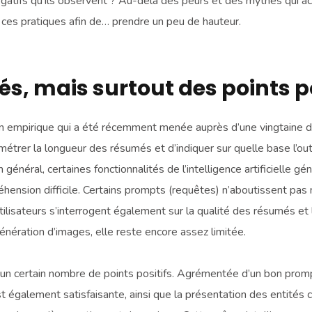
négatifs qu’ils observent ? Au-delà des peurs et des mythes qui ac
ces pratiques afin de… prendre un peu de hauteur.
és, mais surtout des points p
 empirique qui a été récemment menée auprès d’une vingtaine d’ut
amétrer la longueur des résumés et d’indiquer sur quelle base l’outil 
général, certaines fonctionnalités de l’intelligence artificielle g
hension difficile. Certains prompts (requêtes) n’aboutissent pas
tilisateurs s’interrogent également sur la qualité des résumés et l
nération d’images, elle reste encore assez limitée.
’un certain nombre de points positifs. Agrémentée d’un bon prom
st également satisfaisante, ainsi que la présentation des entités ci