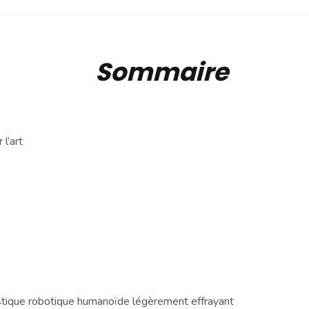
Sommaire
l’art
stique robotique humanoïde légèrement effrayant