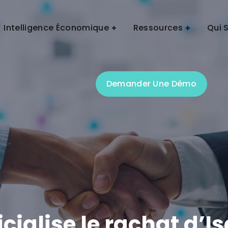
Demander Une Démo
Intelligence Économique
Ressources
Qui 
Demander Une Démo
cialise le rachat d’I