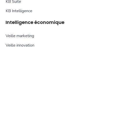
KB Suite
KB Intelligence
Intelligence économique
Veille marketing
Veille innovation
Veille réglementaire
Veille territoriale
Veille image
Veille personnalisée
Ressources
Actualités