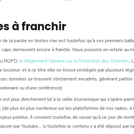
s à franchir
ion de la parole en textes n’en est toutefois qu’à ses premiers ba
ues caps demeurent encore à franchir. Nous pouvons en retenir au 
e au RGPD,
le Règlement Général sur la Protection des Données
. 
locuteur, et à ce titre elle se trouve protégée par plusieurs lég
e ces données se trouvent strictement encadrés, générant parfois
webinaire ou d’une conférence).
nir est plus directement lié à la veille économique qui s’opère par
s (de plus en plus nombreux sur les plateformes de nos radios, à
njeux pointus. Il convient toutefois de savoir qu’à ce jour de no
t passer par Youtube… si toutefois le contenu y a été déposé par la