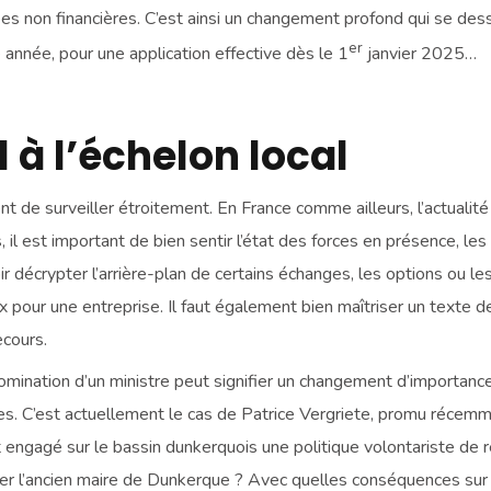
nées non financières. C’est ainsi un changement profond qui se dess
er
te année, pour une application effective dès le 1
janvier 2025…
 à l’échelon local
nt de surveiller étroitement. En France comme ailleurs, l’actualité
il est important de bien sentir l’état des forces en présence, le
 décrypter l’arrière-plan de certains échanges, les options ou les s
pour une entreprise. Il faut également bien maîtriser un texte de l
ecours.
 nomination d’un ministre peut signifier un changement d’importanc
ures. C’est actuellement le cas de Patrice Vergriete, promu récem
 engagé sur le bassin dunkerquois une politique volontariste de r
lacer l’ancien maire de Dunkerque ? Avec quelles conséquences su