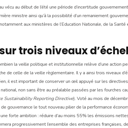
u vécu au début de l’été une période d’incertitude gouvernement
ière ministre ainsi qu’à la possibilité d’un remaniement gouvernem
 – notamment aux ministères de l’Education Nationale, de la Santé
ur trois niveaux d’échel
ien la veille politique et institutionnelle relève d’une action p
 de celle de la veille règlementaire. Il y a ainsi trois niveaux d’é
en, il est important de conserver un œil appuyé sur les directive
 national, non sans être au préalable passées par les fourches c
e Sustainability Reporting Directive
). Voté au mois de décembre
et de gouvernance le tout nouveau pilier de la performance écono
r une forte ambition : réduire d’au moins 55% les émissions nettes
ernera progressivement l’ensemble des entreprises françaises, de