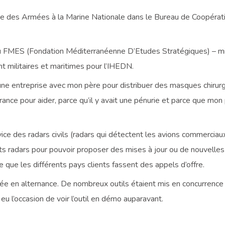
des Armées à la Marine Nationale dans le Bureau de Coopération B
FMES (Fondation Méditerranéenne D’Etudes Stratégiques) – mission
t militaires et maritimes pour l’IHEDN.
ne entreprise avec mon père pour distribuer des masques chirur
ance pour aider, parce qu’il y avait une pénurie et parce que mon
e des radars civils (radars qui détectent les avions commerciaux e
ents radars pour pouvoir proposer des mises à jour ou de nouvelles 
re que les différents pays clients fassent des appels d’offre.
nnée en alternance. De nombreux outils étaient mis en concurrenc
i eu l’occasion de voir l’outil en démo auparavant.